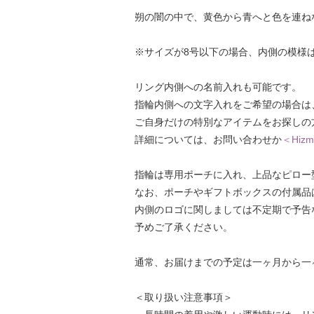
朔の闇の中で、黄色から青へと色を連ね
※サイズが8号以下の場合、内側の模様
リング内側への名前入れも可能です。
指輪内側への文字入れをご希望の場合は、追
ご自身だけの特別なアイテムをお探しの
詳細については、お問い合わせか
＜Hizm
指輪は専用ポーチに入れ、上品なピロー
なお、ポーチやギフトボックスの付属品
内側のロゴに関しましては不定期で予告
予めご了承ください。
通常、お届けまでの予定は一ヶ月から一
＜取り扱い注意事項＞