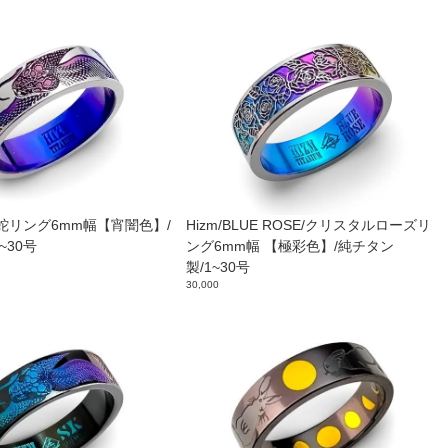
く蛇リング6mm幅【宵闇色】/
Hizm/BLUE ROSE/クリスタルローズリ
~30号
ング6mm幅 【極彩色】/純チタン
製/1~30号
30,000