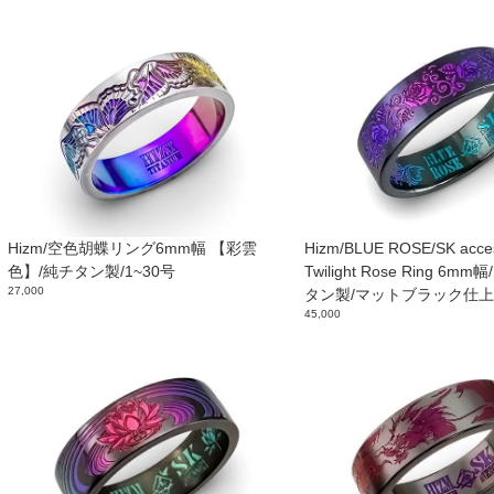
Hizm/空色胡蝶リング6mm幅 【彩雲
Hizm/BLUE ROSE/SK acces
色】/純チタン製/1~30号
Twilight Rose Ring 6
27,000
タン製/マットブラック仕
45,000