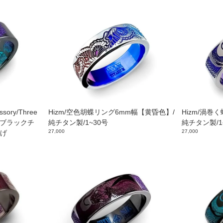
sory/Three
Hizm/空色胡蝶リング6mm幅【黄昏色】/
Hizm/渦巻
mm幅/ブラックチ
純チタン製/1~30号
純チタン製/1
27,000
27,000
上げ