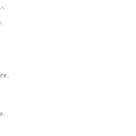
い。
い。
です。
せ。