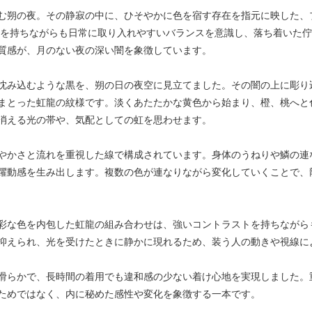
む朔の夜。その静寂の中に、ひそやかに色を宿す存在を指元に映した、
感を持ちながらも日常に取り入れやすいバランスを意識し、落ち着いた
質感が、月のない夜の深い闇を象徴しています。
沈み込むような黒を、朔の日の夜空に見立てました。その闇の上に彫り
まとった虹龍の紋様です。淡くあたたかな黄色から始まり、橙、桃へと
消える光の帯や、気配としての虹を思わせます。
やかさと流れを重視した線で構成されています。身体のうねりや鱗の連
躍動感を生み出します。複数の色が連なりながら変化していくことで、
彩な色を内包した虹龍の組み合わせは、強いコントラストを持ちながら
抑えられ、光を受けたときに静かに現れるため、装う人の動きや視線に
滑らかで、長時間の着用でも違和感の少ない着け心地を実現しました。
ためではなく、内に秘めた感性や変化を象徴する一本です。