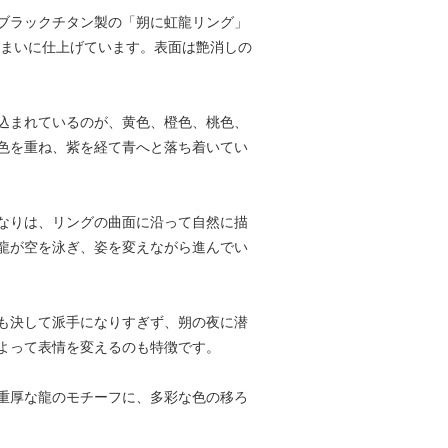
ブラックチタン製の「朔に虹龍リング」
佇まいに仕上げています。表面は艶消しの
込まれているのが、黄色、橙色、桃色、
色を重ね、紫を経て青へと落ち着いてい
なりは、リングの曲面に沿って自然に描
龍が空を泳ぎ、姿を変えながら進んでい
も決して派手になりすぎず、朔の夜に潜
よって表情を変えるのも特徴です。
重厚な龍のモチーフに、多彩な色の移ろ