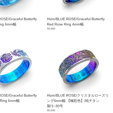
OSE/Graceful Butterfly
Hizm/BLUE ROSE/Graceful Butterfly
Ring 6mm幅
Red Rose Ring 4mm幅
30,000
OSE/Graceful Butterfly
Hizm/BLUE ROSE/クリスタルローズリ
e Ring 6mm幅
ング6mm幅 【極彩色】/純チタン
製/1~30号
30,000