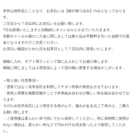
本作は他作品とことなり、お支払いは【銀行振り込み】のみとなっておりま
す。
ご注文から７日以内にお支払いをお願い致します。
7日を経過いたしますと自動的にキャンセルとさせていただきます。
自動キャンセル後のご入金に関しましては振り込み手数料を引いた金額での返
金となりますのでご注意ください。
お支払い確認がとれた日を起算日として７日以内に発送いたします。
桐箱に入れ、ギフト用ラッピング袋にお入れしてお届け致します。
桐箱に関しましては入荷状況によって別の物に変更する場合がございます。
＜取り扱い注意事項＞
・塗装ではなく化学反応を利用してチタン特有の発色をさせております。
・発色と研磨を複数回施すことで本来組み合わせが難しい色を組み合わせてお
ります。
そのため化学反応により発生する色のムラ、滲みがある点ご了承の上、ご購入
お願い致します。
・ご使用後は柔らかい布で拭いてから保管してください。特に長時間ご使用さ
れない場合は、柔らかい布などで汚れや汗を拭き取った上で保管してくださ
い。