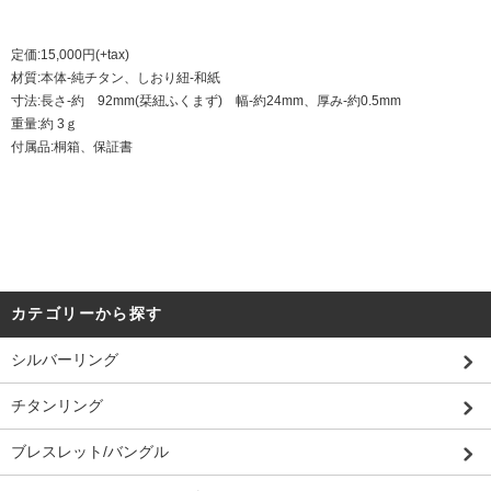
定価:15,000円(+tax)
材質:本体-純チタン、しおり紐-和紙
寸法:長さ-約 92mm(栞紐ふくまず) 幅-約24mm、厚み-約0.5mm
重量:約 3ｇ
付属品:桐箱、保証書
カテゴリーから探す
シルバーリング
チタンリング
ブレスレット/バングル