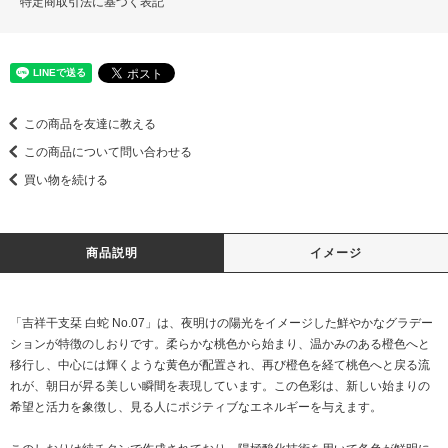
特定商取引法に基づく表記
この商品を友達に教える
この商品について問い合わせる
買い物を続ける
商品説明
イメージ
「吉祥干支栞 白蛇 No.07」は、夜明けの陽光をイメージした鮮やかなグラデー
ションが特徴のしおりです。柔らかな桃色から始まり、温かみのある橙色へと
移行し、中心には輝くような黄色が配置され、再び橙色を経て桃色へと戻る流
れが、朝日が昇る美しい瞬間を表現しています。この色彩は、新しい始まりの
希望と活力を象徴し、見る人にポジティブなエネルギーを与えます。