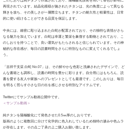
このしおりは純チタンで作成されており、陽極酸化技術を用いて各色が鮮明に
再現されています。結晶化模様が施されたチタンは、光の角度によって異なる
輝きを放ち、その美しさが一層際立ちます。チタンの耐久性と軽量性は、日常
的に使い続けることができる品質を保証します。
中央には、緻密に彫り込まれた白蛇が配置されており、その独特な表情がさら
なる魅力を加えています。白蛇は幸運と繁栄を象徴する動物とされており、こ
のしおりを持つことで、良い運気がもたらされると信じられています。その神
秘的な存在感が、毎日の読書時間をさらに特別なものに変えてくれるでしょ
う。
「吉祥干支栞 白蛇 No.07」は、その鮮やかな色彩と洗練されたデザインで、ど
んな書籍とも調和し、読書の時間を豊かに彩ります。自分用にはもちろん、読
書を愛する友人や家族へのプレゼントとしても最適です。このしおりは、毎日
を明るく照らす小さな日の出を感じさせる特別なアイテムです。
Twitterにてサンプル動画公開中です。
＜サンプル動画＞
純チタンを陽極酸化にて発色させた0.5㎜厚のしおりです。
版画のように複数回に分けて化学的に色入れしているため独特の滲みや色ムラ
が存在します。その点ご了承の上ご購入お願い致します。