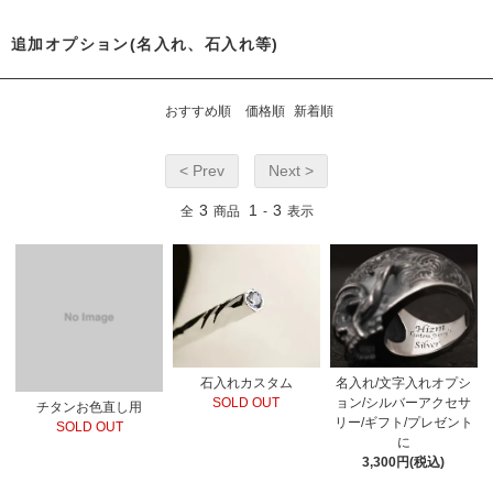
追加オプション(名入れ、石入れ等)
おすすめ順
価格順
新着順
< Prev
Next >
3
1
3
全
商品
-
表示
石入れカスタム
名入れ/文字入れオプシ
SOLD OUT
ョン/シルバーアクセサ
チタンお色直し用
リー/ギフト/プレゼント
SOLD OUT
に
3,300円(税込)