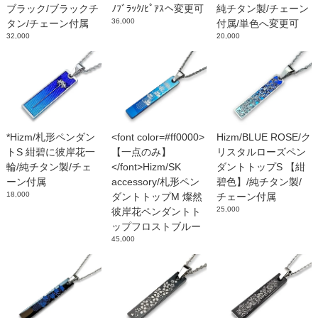
ブラック/ブラックチ
ﾉﾌﾞﾗｯｸ/ﾋﾟｱｽへ変更可
純チタン製/チェーン
36,000
タン/チェーン付属
付属/単色へ変更可
32,000
20,000
*Hizm/札形ペンダン
<font color=#ff0000>
Hizm/BLUE ROSE/ク
トS 紺碧に彼岸花一
【一点のみ】
リスタルローズペン
輪/純チタン製/チェ
</font>Hizm/SK
ダントトップS 【紺
ーン付属
accessory/札形ペン
碧色】/純チタン製/
18,000
ダントトップM 燦然
チェーン付属
25,000
彼岸花ペンダントト
ップフロストブルー
45,000