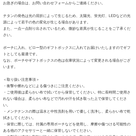
お急ぎの場合は、お問い合わせフォームからご連絡ください。
チタンの発色は光の屈折によって生じるため、太陽光、蛍光灯、LEDなどの光
源によって若干の色の変化が生じる場合があります。
また、一点一点削り出されているため、微妙な差異が生じることをご了承くだ
さい。
ポーチに入れ、ピロー型のギフトボックスに入れてお届けいたしますのでギフ
トとしても最適です。
なお、ポーチやギフトボックスの色は在庫状況によって変更される場合がござ
います。
＜取り扱い注意事項＞
・衝撃や擦れなどによる傷つきにご注意ください。
・ご使用後は柔らかい布で拭いてから保管してください。特に長時間ご使用さ
れない場合は、柔らかい布などで汚れや汗を拭き取った上で保管してくださ
い。
・メンテナンスの際は温水と中性洗剤を用いて優しく洗浄し、柔らかい布で乾
拭きしてください。
・保管に際しては、付属の専用ポーチなどを使用し、摩擦や傷つける可能性の
ある他のアクセサリーと一緒に保管しないでください。