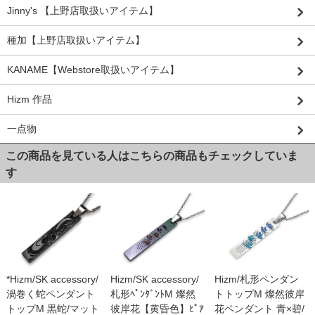
Jinny's 【上野店取扱いアイテム】
種加【上野店取扱いアイテム】
KANAME【Webstore取扱いアイテム】
Hizm 作品
一点物
この商品を見ている人はこちらの商品もチェックしていま
す
*Hizm/SK accessory/
Hizm/SK accessory/
Hizm/札形ペンダン
渦巻く蛇ペンダント
札形ﾍﾟﾝﾀﾞﾝﾄM 燦然
トトップM 燦然彼岸
トップM 黒蛇/マット
彼岸花【黄昏色】ﾋﾟｱ
花ペンダント 青×碧/