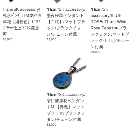
Hizm/SK accessory/
*Hizm/SK accessory/
*Hizm/SK
札形ﾍﾟﾝﾀﾞﾝﾄM燦然彼
墨夜桜華ペンダント
accessory/BLUE
岸花【紺碧色】ﾋﾟｱﾉ
【白桜】/マットブラ
ROSE/ Three White
ﾌﾞﾗｯｸ仕上/ﾋﾟｱｽ変更
ック/ブラックチタ
Rose Pendant/ブラ
可
ン/チェーン付属
ックチタン/マットブ
36,000
32,000
ラック仕上げ/チェー
ン付属
36,000
*Hizm/SK accessory/
雫に彼岸花ペンダン
トM 【青色】マット
ブラック/ブラックチ
タン/チェーン付属
32,000