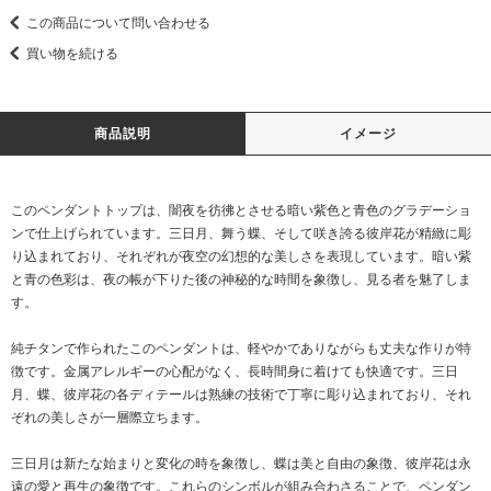
この商品について問い合わせる
買い物を続ける
商品説明
イメージ
このペンダントトップは、闇夜を彷彿とさせる暗い紫色と青色のグラデーショ
ンで仕上げられています。三日月、舞う蝶、そして咲き誇る彼岸花が精緻に彫
り込まれており、それぞれが夜空の幻想的な美しさを表現しています。暗い紫
と青の色彩は、夜の帳が下りた後の神秘的な時間を象徴し、見る者を魅了しま
す。
純チタンで作られたこのペンダントは、軽やかでありながらも丈夫な作りが特
徴です。金属アレルギーの心配がなく、長時間身に着けても快適です。三日
月、蝶、彼岸花の各ディテールは熟練の技術で丁寧に彫り込まれており、それ
ぞれの美しさが一層際立ちます。
三日月は新たな始まりと変化の時を象徴し、蝶は美と自由の象徴、彼岸花は永
遠の愛と再生の象徴です。これらのシンボルが組み合わさることで、ペンダン