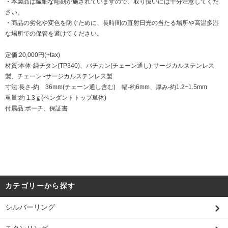
・本製品は繊細な彫刻が施されていますので、取り扱いには十分注意してくだ
さい。
・商品の劣化や変色を防ぐために、長時間の直射日光の当たる場所や高温多湿
な場所での保管を避けてください。
定価:20,000円(+tax)
材質:本体-純チタン(TP340)、バチカン(チェーン通し)-サージカルステンレス
製、チェーン -サージカルステンレス製
寸法:長さ-約 36mm(チェーン通し含む) 幅-約6mm、厚み-約1.2~1.5mm
重量:約 1.3ｇ(ペンダントトップ単体)
付属品:ポーチ、保証書
カテゴリーから探す
シルバーリング