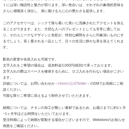
トには深い物語性と魅力が宿ります。深い色合いは、それぞれの象徴的意味を
さらに感慨深く演出し、身に着ける人に心の豊かさを提供します。
このアクセサリーは、シックで落ち着いた装いに洗練されたアクセントを加え
ることができます。また、大切な人へのプレゼントとしても非常に適してお
り、そのユニークなデザインと色彩が、特別な瞬間をさらに印象深いものにす
るでしょう。長く愛される一品として、日々の生活に静かな美を添えてくれま
す。
配色の変更や名前入れも可能です。
文字入れをご希望の場合は、追加料金3,000円(税別)で承っております。
文字入れの際はスペースを確保するために、ロゴ入れを行わない場合がござい
ます。
詳細については、お問い合わせか
＜Hizmの公式Twitter＞
のDMでお気軽にご相
談ください。
可能な限りご希望に添えるよう制作させていただきます。
納期については、チタンの加工が難しい素材であるため、お届けまでに約1ヶ月
~1ヶ月半ほどお時間をいただいております。
受注時期によって納期が変動する場合がございますので、Webstoreのお知らせ
画面をご確認ください。