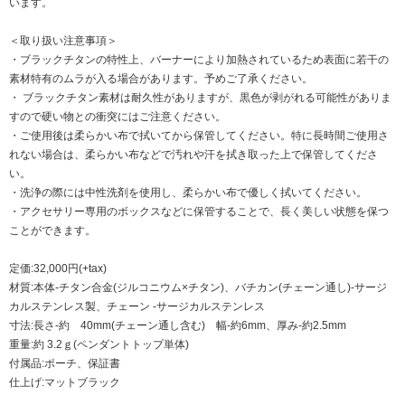
います。
＜取り扱い注意事項＞
・ブラックチタンの特性上、バーナーにより加熱されているため表面に若干の
素材特有のムラが入る場合があります。予めご了承ください。
・ ブラックチタン素材は耐久性がありますが、黒色が剥がれる可能性がありま
すので硬い物との衝突にはご注意ください。
・ご使用後は柔らかい布で拭いてから保管してください。特に長時間ご使用さ
れない場合は、柔らかい布などで汚れや汗を拭き取った上で保管してくださ
い。
・洗浄の際には中性洗剤を使用し、柔らかい布で優しく拭いてください。
・アクセサリー専用のボックスなどに保管することで、長く美しい状態を保つ
ことができます。
定価:32,000円(+tax)
材質:本体-チタン合金(ジルコニウム×チタン)、バチカン(チェーン通し)-サージ
カルステンレス製、チェーン -サージカルステンレス
寸法:長さ-約 40mm(チェーン通し含む) 幅-約6mm、厚み-約2.5mm
重量:約 3.2ｇ(ペンダントトップ単体)
付属品:ポーチ、保証書
仕上げ:マットブラック