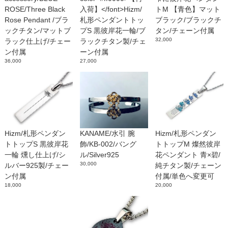
ROSE/Three Black
入荷】</font>Hizm/
トM 【青色】マット
Rose Pendant /ブラ
札形ペンダントトッ
ブラック/ブラックチ
ックチタン/マットブ
プS 黒彼岸花一輪/ブ
タン/チェーン付属
32,000
ラック仕上げ/チェー
ラックチタン製/チェ
ン付属
ーン付属
36,000
27,000
Hizm/札形ペンダン
KANAME/水引 腕
Hizm/札形ペンダン
トトップS 黒彼岸花
飾/KB-002/バング
トトップM 燦然彼岸
一輪 燻し仕上げ/シ
ル/Silver925
花ペンダント 青×碧/
30,000
ルバー925製/チェー
純チタン製/チェーン
ン付属
付属/単色へ変更可
18,000
20,000