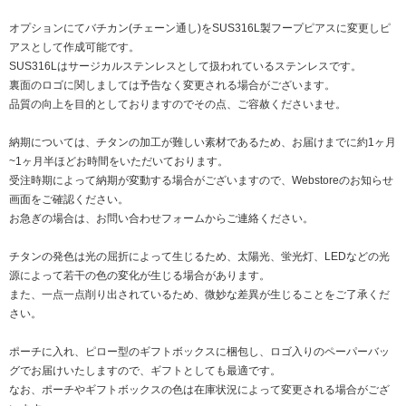
オプションにてバチカン(チェーン通し)をSUS316L製フープピアスに変更しピ
アスとして作成可能です。
SUS316Lはサージカルステンレスとして扱われているステンレスです。
裏面のロゴに関しましては予告なく変更される場合がございます。
品質の向上を目的としておりますのでその点、ご容赦くださいませ。
納期については、チタンの加工が難しい素材であるため、お届けまでに約1ヶ月
~1ヶ月半ほどお時間をいただいております。
受注時期によって納期が変動する場合がございますので、Webstoreのお知らせ
画面をご確認ください。
お急ぎの場合は、お問い合わせフォームからご連絡ください。
チタンの発色は光の屈折によって生じるため、太陽光、蛍光灯、LEDなどの光
源によって若干の色の変化が生じる場合があります。
また、一点一点削り出されているため、微妙な差異が生じることをご了承くだ
さい。
ポーチに入れ、ピロー型のギフトボックスに梱包し、ロゴ入りのペーパーバッ
グでお届けいたしますので、ギフトとしても最適です。
なお、ポーチやギフトボックスの色は在庫状況によって変更される場合がござ