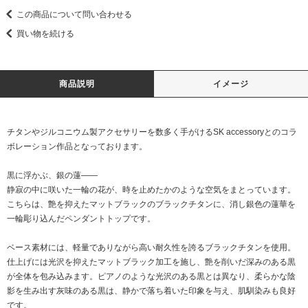
この商品について問い合わせる
買い物を続ける
商品説明
イメージ
チタンやジルコニウム製アクセサリーを数多く手がけるSK accessoryとのコラ
ボレーション作品となっております。
黒に浮かぶ、銀の蓮――
静寂の中に咲いた一輪の花が、時を止めたかのような空気をまとっています。
こちらは、艶を抑えたマットブラックのブラックチタンに、消し銀色の蓮華を
一輪彫り込んだペンダントトップです。
ベース素材には、軽量でありながら高い耐久性を誇るブラックチタンを使用。
仕上げには光沢を抑えたマットブラック加工を施し、艶を削いだ深みのある黒
が全体を包み込みます。ピアノのような光沢のある黒とは異なり、柔らかな陰
影を生み出す灰味のある黒は、静かで落ち着いた印象を与え、肌馴染みも良好
です。