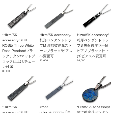
*Hizm/SK
Hizm/SK accessory/
Hizm/SK accessory/
accessory/BLUE
札形ペンダントトッ
札形ペンダントトッ
ROSE/ Three White
プM 燦然彼岸花スト
プS 黒銀彼岸花一輪
Rose Pendant/ブラ
ーンブラック/ピアス
ピアノブラック仕上
ックチタン/マットブ
へ変更可
げ/ピアスへ変更可
32,000
36,000
ラック仕上げ/チェー
ン付属
36,000
*Hizm/SK
<font
*Hizm/SK accessory/
accessory/BLUE
color=#ff0000>【再
雫に彼岸花ペンダン