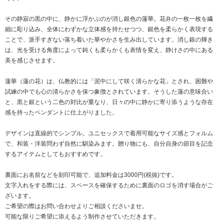
その静寂の黒の中に、静かに浮かぶのが消し銀色の蓮華。花弁の一枚一枚を繊
細に彫り込み、全体にわずかな立体感を持たせつつ、銀色を柔らかく表現する
ことで、派手すぎない落ち着いた華やかさを生み出しています。消し銀の輝き
は、光を受ける角度によって鈍くも柔らかくも表情を変え、静けさの中にある
美を感じさせます。
蓮華（蓮の花）は、仏教的には「泥中にして咲く清らかな花」とされ、困難や
試練の中でも心の清らかさを保つ象徴とされています。そうした蓮の意味合い
と、黒と銀という二色の対比が重なり、日々の中に静かに寄り添うような存在
感を持ったペンダントに仕上がりました。
デザインは直線的でシンプル。ユニセックスで着用可能なサイズ感とフォルム
で、和装・洋装問わず自然に馴染みます。贈り物にも、自分自身の節目を記念
するアイテムとしてもおすすめです。
裏面にお名前などを刻印可能で、追加料金は3000円(税抜)です。
文字入れをする際には、スペースを確保するために裏面のロゴを消す場合がご
ざいます。
ご希望の際はお問い合わせよりご相談くださいませ。
可能な限りご希望に添えるよう制作させていただきます。