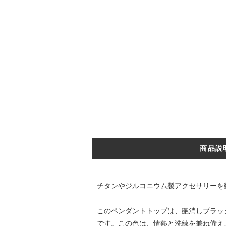
商品説
チタンやジルコニウム製アクセサリーを数多
このペンダントトップは、艶消しブラッ
です。この色は、情熱と洗練を兼ね備え