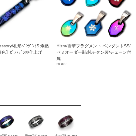
cessory/札形ﾍﾟﾝﾀﾞﾝﾄS 燦然
Hizm/雪華フラグメント ペンダントSS/
色】ﾋﾟｱﾉﾌﾞﾗｯｸ仕上げ
セミオーダー制/純チタン製/チェーン付
属
20,000
m/SK access
Hizm/SK access
Hizm/SK access