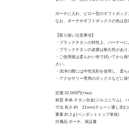
ポーチに入れ、ピロー型のギフトボック
なお、ポーチやギフトボックスの色は在
【取り扱い注意事項】
・ブラックチタンの特性上、バーナーに
・ブラックチタンの皮膜は耐久性があり
・ご使用後は柔らかい布で拭いてから保
さい。
・洗浄の際には中性洗剤を使用し、柔ら
・アクセサリー専用のボックスなどに保
定価:32,000円(+tax)
材質:本体-チタン合金(ジルコニウム)、
寸法:長さ-約 21mm(チェーン通し含む)
重量:約 2ｇ(ペンダントトップ単体)
付属品:ポーチ、保証書