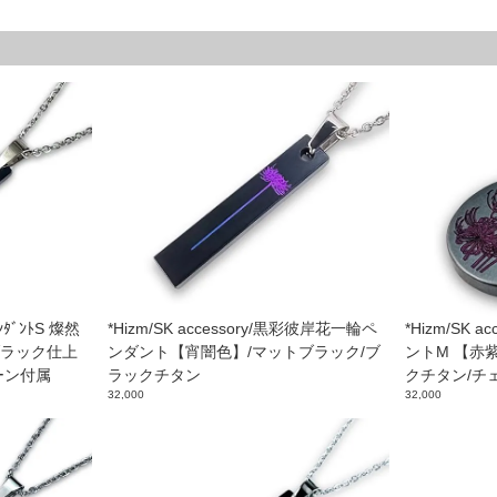
ﾟﾝﾀﾞﾝﾄS 燦然
*Hizm/SK accessory/黒彩彼岸花一輪ペ
*Hizm/SK 
ブラック仕上
ンダント【宵闇色】/マットブラック/ブ
ントM 【赤
ーン付属
ラックチタン
クチタン/チ
32,000
32,000