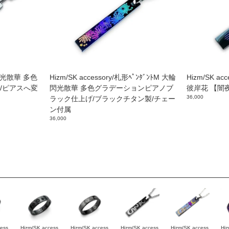
輪閃光散華 多色
Hizm/SK accessory/札形ﾍﾟﾝﾀﾞﾝﾄM 大輪
Hizm/SK ac
/ピアスへ変
閃光散華 多色グラデーションピアノブ
彼岸花 【闇夜
36,000
ラック仕上げ/ブラックチタン製/チェー
ン付属
36,000
cess
Hizm/SK access
Hizm/SK access
Hizm/SK access
Hizm/SK access
Hiz