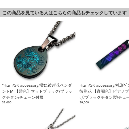
この商品を見ている人はこちらの商品もチェックしています
*Hizm/SK accessory/雫に彼岸花ペンダ
Hizm/SK accessory/札形ﾍ
ントM 【碧色】マットブラック/ブラッ
彼岸花 【宵闇色】ピアノ
クチタン/チェーン付属
げ/ブラックチタン製/チェ
32,000
36,000