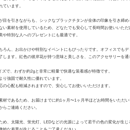
れています。
が目を引きながらも、シックなブラックチタンが全体の印象を引き締め
ない素材を使用しているため、どなたでも安心して長時間お使いいただ
美や特別な人へのプレゼントにも最適です。
ちろん、お出かけや特別なイベントにもぴったりです。オフィスでもデ
了します。紅色の彼岸花が持つ意味と美しさを、このアクセサリーを通
サイズで、わずか約2gと非常に軽量で快適な装着感が特徴です。
より強固で耐久性に優れています。
応の心配も軽減されますので、安心してお使いいただけます。
素材であるため、お届けまでに約1ヶ月〜1ヶ月半ほどお時間をいただい
からご連絡ください。
ため、太陽光、蛍光灯、LEDなどの光源によって若干の色の変化が生じ
微妙な差異が生じることをご了承ください。