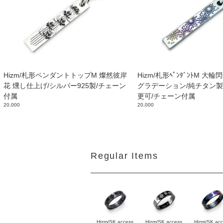
Hizm/札形ペンダントトップM 燦然彼岸
Hizm/札形ﾍﾟﾝﾀﾞﾝﾄM 大
花 燻し仕上げ/シルバー925製/チェーン
グラデーション/純チタン製
付属
更可/チェーン付属
20,000
20,000
Regular Items
Hizm/SK access
Hizm/SK access
Hizm/SK ac