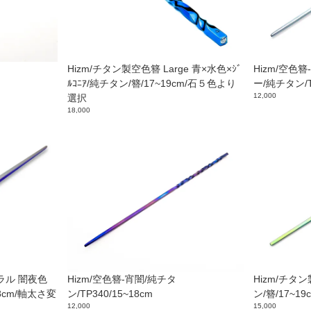
Hizm/チタン製空色簪 Large 青×水色×ｼﾞ
Hizm/空
ﾙｺﾆｱ/純チタン/簪/17~19cm/石５色より
ー/純チタン/TP
12,000
選択
18,000
ラル 闇夜色
Hizm/空色簪-宵闇/純チタ
Hizm/チタン
8cm/軸太さ変
ン/TP340/15~18cm
ン/簪/17~19
12,000
15,000