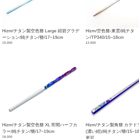
Hizm/チタン製空色簪 Large 紺碧グラデ
Hizm/空色簪-東雲/純チタ
ーション/純チタン/簪/17~19cm
ン/TP340/15~18cm
15,000
12,000
Hizm/チタン製空色簪 XL 宵闇ハーフカ
Hizm/チタン製角簪 カテド
ラー/純チタン/簪/17~19cm
(濃い紺)/純チタン/簪/15~1
18,000
更可