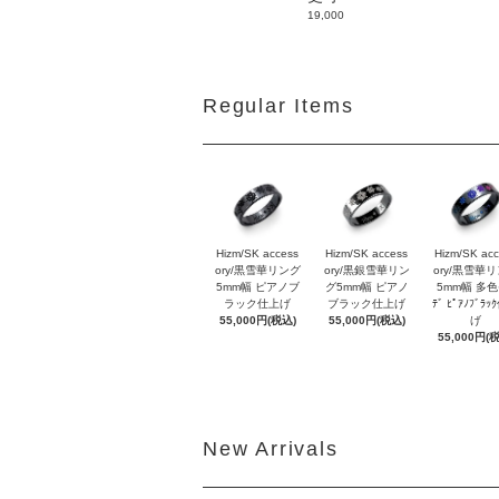
19,000
Regular Items
Hizm/SK access
Hizm/SK access
Hizm/SK ac
ory/黒雪華リング
ory/黒銀雪華リン
ory/黒雪華
5mm幅 ピアノブ
グ5mm幅 ピアノ
5mm幅 多色ｸ
ラック仕上げ
ブラック仕上げ
ﾃﾞ ﾋﾟｱﾉﾌﾞﾗ
55,000円(税込)
55,000円(税込)
げ
55,000円(
New Arrivals