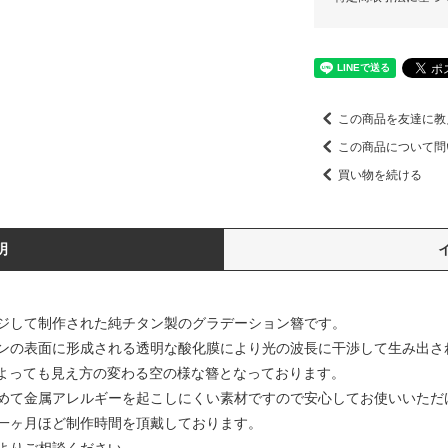
この商品を友達に教
この商品について問
買い物を続ける
明
ジして制作された純チタン製のグラデーション簪です。
ンの表面に形成される透明な酸化膜により光の波長に干渉して生み出さ
によっても見え方の変わる空の様な簪となっております。
めて金属アレルギーを起こしにくい素材ですので安心してお使いいただ
一ヶ月ほど制作時間を頂戴しております。