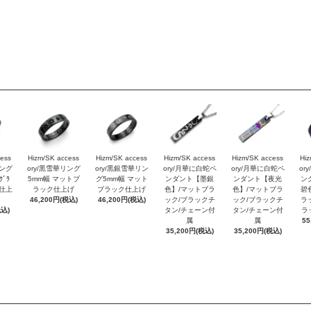
cess
Hizm/SK access
Hizm/SK access
Hizm/SK access
Hizm/SK access
Hiz
リング
ory/黒雪華リング
ory/黒銀雪華リン
ory/月華に白蛇ペ
ory/月華に白蛇ペ
or
ﾞﾗ
5mm幅 マットブ
グ5mm幅 マット
ンダント【墨銀
ンダント【夜光
ン
ｯｸ仕上
ラック仕上げ
ブラック仕上げ
色】/マットブラ
色】/マットブラ
碧
46,200円(税込)
46,200円(税込)
ック/ブラックチ
ック/ブラックチ
ラ
税込)
タン/チェーン付
タン/チェーン付
ラ
属
属
55
35,200円(税込)
35,200円(税込)