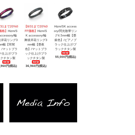
/31まで20%0
【8/31まで20%0
Hizm/SK access
F価格】
Hizm/S
FF価格】
Hizm/S
ory/閃光散華リン
accessory/輪
K accessory/輪
グ4.5mm幅【墨
彼岸花リング3
舞彼岸花リング3
銀色】/ピアノブ
mm幅【宵闇
mm幅【墨夜
ラック仕上げ/ブ
】/マットブラ
色】/マットブラ
ラックチタン製
ク仕上げ/ブラ
ック仕上げ/ブラ
55,000円(税込)
ックチタン製
ックチタン製
,960円(税込)
36,960円(税込)