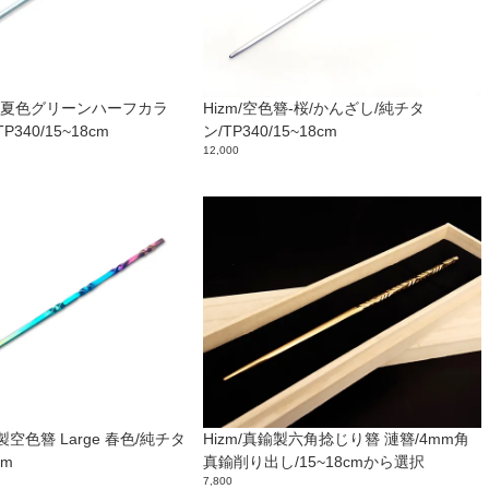
色簪-夏色グリーンハーフカラ
Hizm/空色簪-桜/かんざし/純チタ
340/15~18cm
ン/TP340/15~18cm
12,000
製空色簪 Large 春色/純チタ
Hizm/真鍮製六角捻じり簪 漣簪/4mm角
cm
真鍮削り出し/15~18cmから選択
7,800