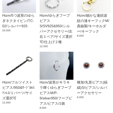
Hizm/5つ波形のゆら
Hizm/ゆらぎフープ
Hizm/細かな連続波
ぎネクタイピン/TC-
ピアス
紋の漣キーフックM/
02/シルバー925
S/SV925&950/シル
真鍮製/キーホルダ
20,000
バーアクセサリー/左
ー/キーフック
8,000
右１ペア/サイズ選択
可/仕上げ２種
12,000
Hizm/フルツイスト
Hizm/波形がキラキ
種加/丸形ピアス(縞
ピアス/950&ｻｰｼﾞｶﾙｽ
ラ輝くゆらぎフープ
縞)S/ピアス/シルバ
ﾃﾝﾚｽ/１パーツ/サイ
ピアスM/P-
ーアクセサリー
6,000
ズ選択可
9/silver950/フープピ
12,000
アス/ピアス/1個
9,000