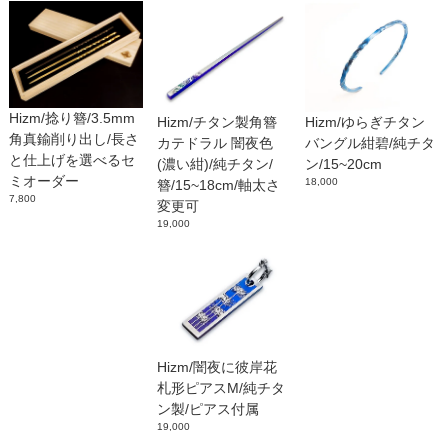
Hizm/捻り簪/3.5mm
Hizm/チタン製角簪
Hizm/ゆらぎチタン
角真鍮削り出し/長さ
カテドラル 闇夜色
バングル紺碧/純チタ
と仕上げを選べるセ
(濃い紺)/純チタン/
ン/15~20cm
ミオーダー
18,000
簪/15~18cm/軸太さ
7,800
変更可
19,000
Hizm/闇夜に彼岸花
札形ピアスM/純チタ
ン製/ピアス付属
19,000