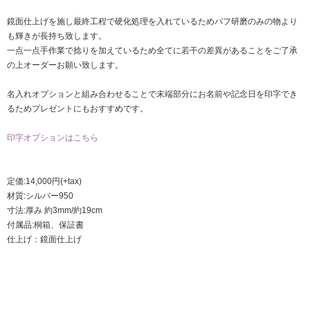
鏡面仕上げを施し最終工程で硬化処理を入れているためバフ研磨のみの物より
も輝きが長持ち致します。
一点一点手作業で捻りを加えているため全てに若干の差異があることをご了承
の上オーダーお願い致します。
名入れオプションと組み合わせることで末端部分にお名前や記念日を印字でき
るためプレゼントにもおすすめです。
印字オプションはこちら
定価:14,000円(+tax)
材質:シルバー950
寸法:厚み 約3mm/約19cm
付属品:桐箱、保証書
仕上げ：鏡面仕上げ