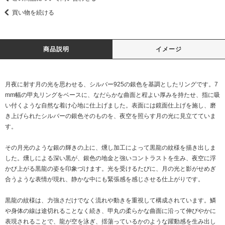
買い物を続ける
商品説明
イメージ
月夜に射す月の光を思わせる、シルバー925の銀色を基調としたリングです。7
mm幅の甲丸リングをベースに、なだらかな曲面と程よい厚みを持たせ、指に吸
い付くような自然な着け心地に仕上げました。表面には鏡面仕上げを施し、磨
き上げられたシルバーの銀色そのものを、夜空を照らす月の光に見立てていま
す。
その月光のような銀の輝きの上に、燻し加工によって黒龍の紋様を描き出しま
した。燻しによる深い黒が、銀色の地金と強いコントラストを生み、夜空に浮
かび上がる黒龍の姿を印象づけます。光を受けるたびに、月の光と影がせめぎ
合うような表情が現れ、静かな中にも緊張感を感じさせる仕上がりです。
黒龍の紋様は、力強さだけでなく流れや動きを重視して構成されています。鱗
や身体の線は途切れることなく続き、甲丸の柔らかな曲面に沿って伸びやかに
表現されることで、龍が空を泳ぎ、揺蕩っているかのような躍動感を生み出し