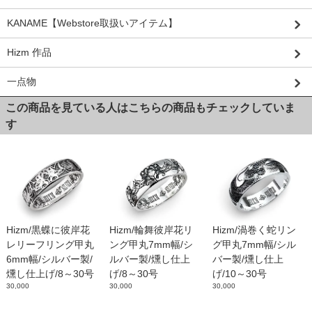
KANAME【Webstore取扱いアイテム】
Hizm 作品
一点物
この商品を見ている人はこちらの商品もチェックしていま
す
Hizm/黒蝶に彼岸花
Hizm/輪舞彼岸花リ
Hizm/渦巻く蛇リン
レリーフリング甲丸
ング甲丸7mm幅/シ
グ甲丸7mm幅/シル
6mm幅/シルバー製/
ルバー製/燻し仕上
バー製/燻し仕上
燻し仕上げ/8～30号
げ/8～30号
げ/10～30号
30,000
30,000
30,000