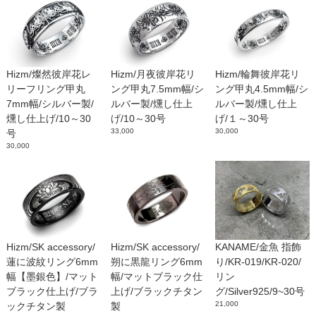
Hizm/燦然彼岸花レ
Hizm/月夜彼岸花リ
Hizm/輪舞彼岸花リ
リーフリング甲丸
ング甲丸7.5mm幅/シ
ング甲丸4.5mm幅/シ
7mm幅/シルバー製/
ルバー製/燻し仕上
ルバー製/燻し仕上
燻し仕上げ/10～30
げ/10～30号
げ/１～30号
33,000
30,000
号
30,000
Hizm/SK accessory/
Hizm/SK accessory/
KANAME/金魚 指飾
蓮に波紋リング6mm
朔に黒龍リング6mm
り/KR-019/KR-020/
幅【墨銀色】/マット
幅/マットブラック仕
リン
ブラック仕上げ/ブラ
上げ/ブラックチタン
グ/Silver925/9~30号
21,000
ックチタン製
製