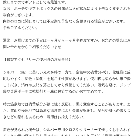
致しますのでギフトとしても最適です。
なお、ポーチやギフトボックスの付属品は入荷状況により予告なく変更される
場合がございます。
内側のロゴに関しましては不定期で予告なく変更される場合がございます。
予めご了承ください。
通常、お届けまでの予定は一ヶ月から一ヶ月半程度ですが、お急ぎの場合はお
問い合わせからご相談くださいませ。
【銀製アクセサリーご使用時の注意事項】
シルバー（銀）は美しい光沢を持つ一方で、空気中の硫黄分や汗、化粧品に反
応しやすく、変色（硫化）を起こす性質があります。使用後は柔らかい布で優
しく拭き、汚れや皮脂を落としてから保管してください。湿気を避け、ジップ
袋や専用ポーチに乾燥剤と一緒に保管するのがおすすめです。
特に温泉地では硫黄成分が銀に強く反応し、黒く変色することがあります。ま
た、雪山や極寒地では急激な温度差により金属が収縮し、変形や肌への張りつ
きなどの恐れもあるため、着用はお控えください。
変色が見られた場合は、シルバー専用クロスやクリーナーで優しくお手入れす
ることで元の輝きを取り戻せます。ただし、いぶし加工がある製品は磨きすぎ