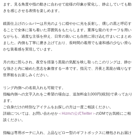
ます。見る角度や指の動きに合わせて紋様の印象が変化し、静止していても動
きを感じさせる表情を楽しめます。
鏡面仕上げのシルバーは月光のように穏やかに光を反射し、燻しの黒と呼応す
ることで全体に落ち着いた雰囲気をもたらします。重厚な龍のモチーフを用い
ながらも、過度な主張を抑え、日常の装いにも自然に溶け込む佇まいにまとめ
ました。内側も丁寧に磨き上げており、長時間の着用でも違和感の少ない滑ら
かな装着感を実現しています。
月の光に照らされ、夜空を揺蕩う黒龍の気配を映し取ったこのリングは、静か
な強さと内に秘めた意志を象徴する一本です。指元で、月夜と黒龍が織りなす
世界観をお楽しみください。
リング内側への名前入れも可能です。
指輪内側への文字入れをご希望の場合は、追加料金3,000円(税別)で承っており
ます。
ご自身だけの特別なアイテムをお探しの方は一度ご相談ください。
詳細については、お問い合わせか
＜Hizmの公式Twitter＞
のDMでお気軽にご相
談ください。
指輪は専用ポーチに入れ、上品なピロー型のギフトボックスに梱包されお届け